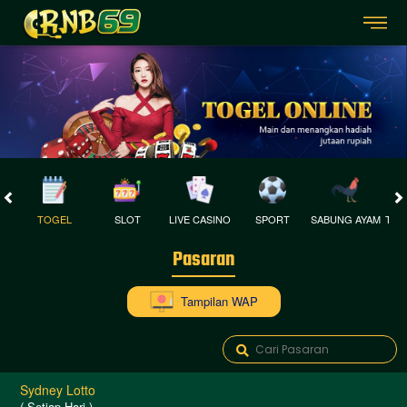
SELAMAT KEPADA
ro*****s Telah Melakukan WD Sebesar 250.000
TOGEL
SLOT
LIVE CASINO
SPORT
SABUNG AYAM
TEM
Pasaran
Tampilan WAP
Sydney Lotto
( Setiap Hari )