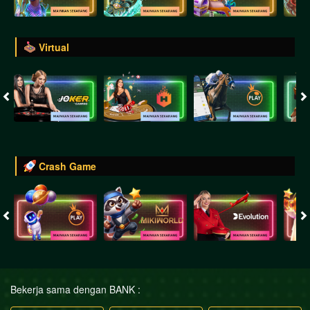
Virtual
Crash Game
Bekerja sama dengan BANK :