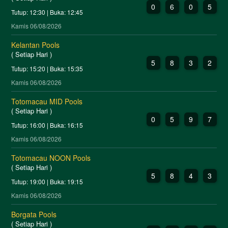
0
6
0
5
Tutup: 12:30 | Buka: 12:45
Kamis 06/08/2026
Kelantan Pools
( Setiap Hari )
5
8
3
2
Tutup: 15:20 | Buka: 15:35
Kamis 06/08/2026
Totomacau MID Pools
( Setiap Hari )
0
5
9
7
Tutup: 16:00 | Buka: 16:15
Kamis 06/08/2026
Totomacau NOON Pools
( Setiap Hari )
5
8
4
3
Tutup: 19:00 | Buka: 19:15
Kamis 06/08/2026
Borgata Pools
( Setiap Hari )