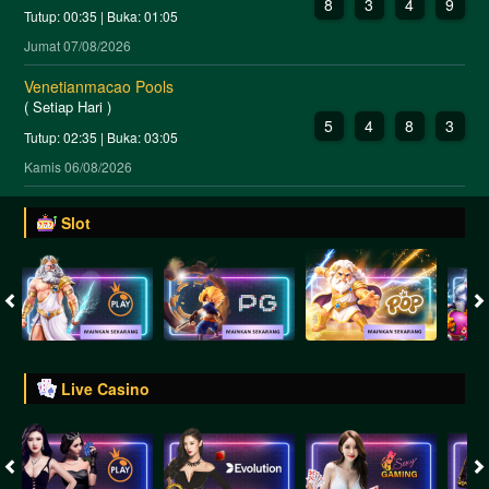
8
3
4
9
Tutup: 00:35 | Buka: 01:05
Jumat 07/08/2026
Venetianmacao Pools
( Setiap Hari )
5
4
8
3
Tutup: 02:35 | Buka: 03:05
Kamis 06/08/2026
Slot
Live Casino