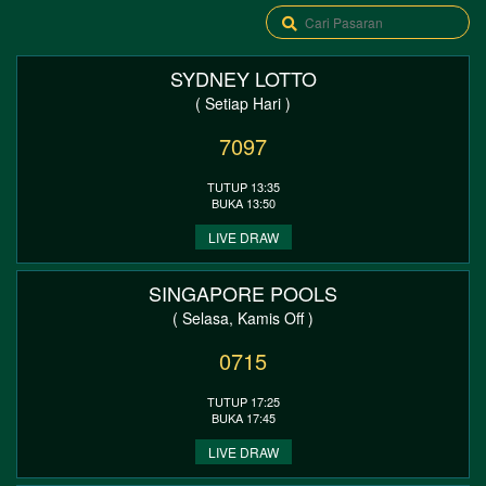
SYDNEY LOTTO
( Setiap Hari )
7097
TUTUP 13:35
BUKA 13:50
LIVE DRAW
SINGAPORE POOLS
( Selasa, Kamis Off )
0715
TUTUP 17:25
BUKA 17:45
LIVE DRAW