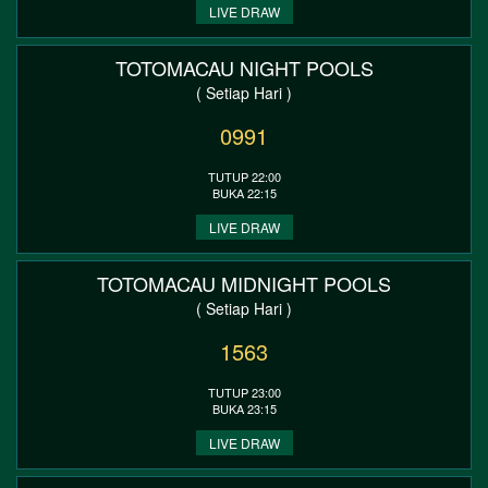
LIVE DRAW
TOTOMACAU NIGHT POOLS
( Setiap Hari )
0991
TUTUP 22:00
BUKA 22:15
LIVE DRAW
TOTOMACAU MIDNIGHT POOLS
( Setiap Hari )
1563
TUTUP 23:00
BUKA 23:15
LIVE DRAW